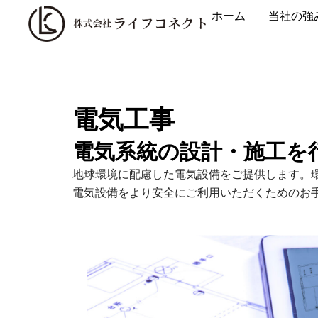
内
ホーム
当社の強
容
を
ス
キ
ッ
電気工事
プ
電気系統の設計・施工を
地球環境に配慮した電気設備をご提供します。
電気設備をより安全にご利用いただくためのお